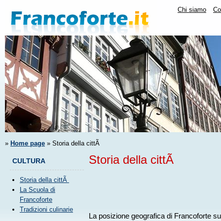
Chi siamo
Co
»
Home page
» Storia della cittÃ
Storia della cittÃ
CULTURA
Storia della cittÃ
La Scuola di
Francoforte
Tradizioni culinarie
La posizione geografica di Francoforte sul