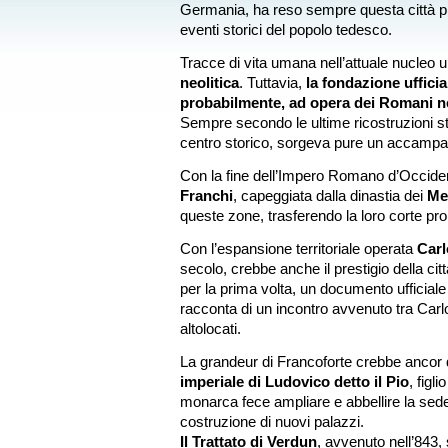
Germania, ha reso sempre questa città pro
eventi storici del popolo tedesco.
Tracce di vita umana nell’attuale nucleo ur
neolitica
. Tuttavia,
la fondazione uffici
probabilmente, ad opera dei Romani ne
Sempre secondo le ultime ricostruzioni sto
centro storico, sorgeva pure un accampa
Con la fine dell’Impero Romano d’Occid
Franchi
, capeggiata dalla dinastia dei
Me
queste zone, trasferendo la loro corte pro
Con l’espansione territoriale operata
Car
secolo, crebbe anche il prestigio della cit
per la prima volta, un documento ufficiale 
racconta di un incontro avvenuto tra Carl
altolocati.
La grandeur di Francoforte crebbe ancor di
imperiale di Ludovico detto il Pio
, figl
monarca fece ampliare e abbellire la sede
costruzione di nuovi palazzi.
Il Trattato di Verdun
, avvenuto nell’843,