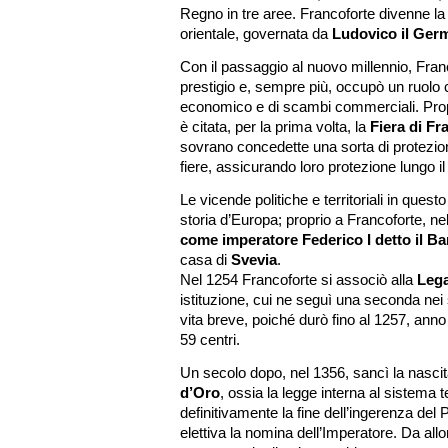
Regno in tre aree. Francoforte divenne la p
orientale, governata da
Ludovico il Ger
Con il passaggio al nuovo millennio, Fran
prestigio e, sempre più, occupò un ruol
economico e di scambi commerciali. Prop
è citata, per la prima volta, la
Fiera di Fr
sovrano concedette una sorta di protezione
fiere, assicurando loro protezione lungo il 
Le vicende politiche e territoriali in ques
storia d’Europa; proprio a Francoforte, ne
come imperatore Federico I detto il B
casa di
Svevia
.
Nel 1254 Francoforte si associò alla
Lega
istituzione, cui ne seguì una seconda nei
vita breve, poiché durò fino al 1257, ann
59 centri.
Un secolo dopo, nel 1356, sancì la nascit
d’Oro
, ossia la legge interna al sistema
definitivamente la fine dell’ingerenza del 
elettiva la nomina dell’Imperatore. Da allor