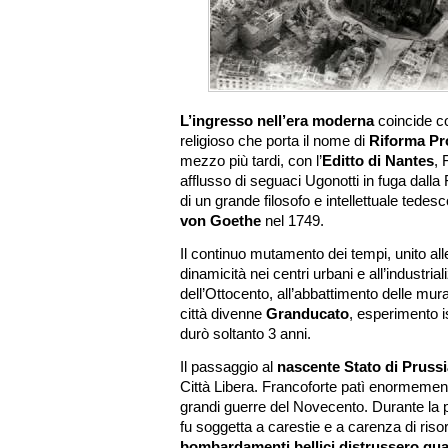
L’ingresso nell’era moderna
coincide co
religioso che porta il nome di
Riforma Pr
mezzo più tardi, con l’
Editto di Nantes
, 
afflusso di seguaci Ugonotti in fuga dalla
di un grande filosofo e intellettuale tedes
von Goethe
nel 1749.
Il continuo mutamento dei tempi, unito al
dinamicità nei centri urbani e all’industrial
dell’Ottocento, all’abbattimento delle mur
città divenne
Granducato
, esperimento 
durò soltanto 3 anni.
Il passaggio al
nascente Stato di Prussi
Città Libera. Francoforte patì enormement
grandi guerre del Novecento. Durante la p
fu soggetta a carestie e a carenza di riso
bombardamenti bellici distrussero quas