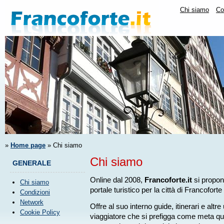
Chi siamo
Co
»
Home page
» Chi siamo
Chi siamo
GENERALE
Online dal 2008,
Francoforte.it
si propon
Chi siamo
portale turistico per la città di Francofort
Condizioni
Network
Offre al suo interno guide, itinerari e altre 
Cookie Policy
viaggiatore che si prefigga come meta ques